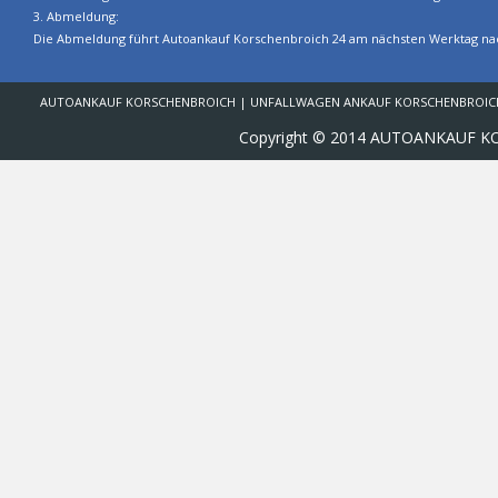
3. Abmeldung:
Die Abmeldung führt Autoankauf Korschenbroich 24 am nächsten Werktag nach
AUTOANKAUF KORSCHENBROICH | UNFALLWAGEN ANKAUF KORSCHENBROICH
Copyright © 2014 AUTOANKAUF KO