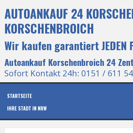
S
AUTOANKAUF 24 KORSCHEN
k
i
p
KORSCHENBROICH
t
o
c
Wir kaufen garantiert JEDEN
o
n
t
Autoankauf Korschenbroich 24 Zent
e
n
Sofort Kontakt 24h: 0151 / 611 54
t
STARTSEITE
IHRE STADT IN NRW