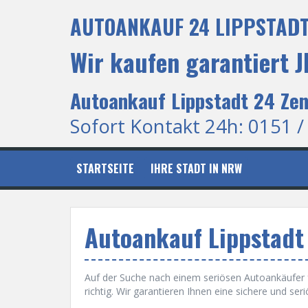
S
AUTOANKAUF 24 LIPPSTADT
k
i
p
Wir kaufen garantiert
t
o
c
Autoankauf Lippstadt 24 Zen
o
n
Sofort Kontakt 24h: 0151 /
t
e
n
STARTSEITE
IHRE STADT IN NRW
t
Autoankauf Lippstadt
Auf der Suche nach einem seriösen Autoankäufer f
richtig. Wir garantieren Ihnen eine sichere und se