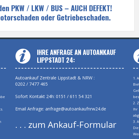
eden PKW / LKW / BUS – AUCH DEFEKT!
Motorschaden oder Getriebeschaden.
IHRE ANFRAGE AN AUTOANKAUF
LIPPSTADT 24:
Autoankauf Zentrale Lippstadt & NRW :
1. 
0202 / 7477 465
Bie
Geb
Sofort Kontakt 24h: 0151 / 611 54 321
abe
bes
2. 
Email Anfrage:
anfrage@autoankaufnrw24.de
s.
Ihr
abg
. . . zum Ankauf-Formular
h
3. 
Die
Wer