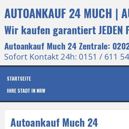
S
AUTOANKAUF 24 MUCH | A
k
i
p
Wir kaufen garantiert JEDEN
t
o
c
Autoankauf Much 24 Zentrale: 0202
o
n
Sofort Kontakt 24h: 0151 / 611 54
t
e
n
t
STARTSEITE
IHRE STADT IN NRW
Autoankauf Much 24