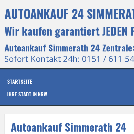
S
AUTOANKAUF 24 SIMMERAT
k
i
p
Wir kaufen garantiert JEDEN
t
o
c
Autoankauf Simmerath 24 Zentrale:
o
n
Sofort Kontakt 24h: 0151 / 611 54
t
e
n
t
STARTSEITE
IHRE STADT IN NRW
Autoankauf Simmerath 24