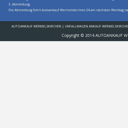
3. Abmeldung:
Die Abmeldung führt Autoankauf Wermelskirchen 24 am nächsten Werktag nach
AUTOANKAUF WERMELSKIRCHEN | UNFALLWAGEN ANKAUF WERMELSKIRCHEN
Copyright © 2014 AUTOANKAUF WE