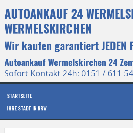
S
AUTOANKAUF 24 WERMELSK
k
i
p
WERMELSKIRCHEN
t
o
c
Wir kaufen garantiert JEDEN
o
n
t
Autoankauf Wermelskirchen 24 Zent
e
n
Sofort Kontakt 24h: 0151 / 611 54
t
STARTSEITE
IHRE STADT IN NRW